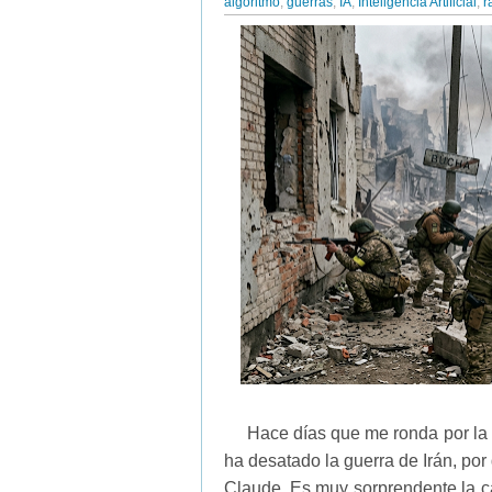
algoritmo
,
guerras
,
IA
,
Inteligencia Artificial
,
r
Hace días que me ronda por la 
ha desatado la guerra de Irán, por
Claude. Es muy sorprendente la cap