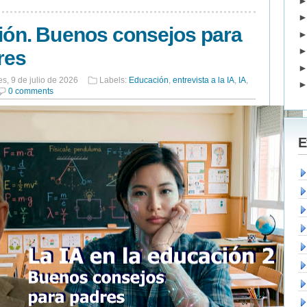
ción. Buenos consejos para
res
es, 9 de julio de 2026
Labels:
Educación
,
entrevista a la IA
,
IA
,
0 comments
E