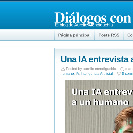
Diálogos con
El blog de Aurelio Mendiguchía
Página principal
Posts RSS
Co
Una IA entrevista
Posted by
aurelio mendiguchia
mart
humano
,
IA
,
Inteligencia Artificial
0 com