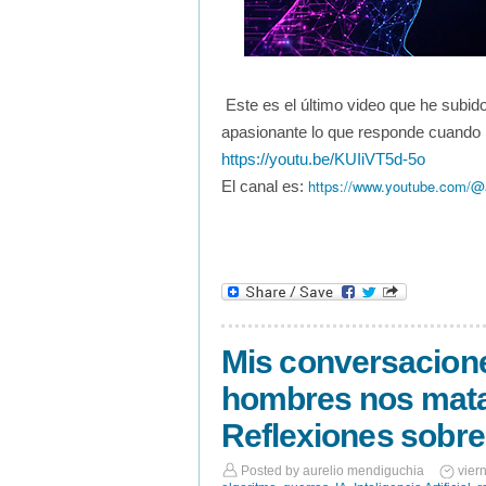
Este es el último video que he subido
apasionante lo que responde cuando 
https://youtu.be/KUIiVT5d-5o
https://www.youtube.com/@a
El canal es:
Mis conversacione
hombres nos mata
Reflexiones sobre
Posted by
aurelio mendiguchia
vier