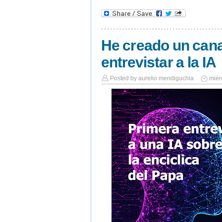
He creado un cana
entrevistar a la IA
Posted by
aurelio mendiguchia
miér