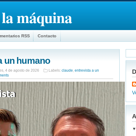
 la máquina
mentarios RSS
Contacto
 a un humano
es, 4 de agosto de 2026
Labels:
claude
,
entrevista a un
D
ments
Ve
A