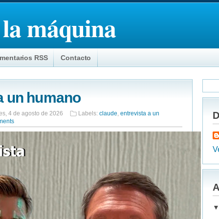
 la máquina
mentarios RSS
Contacto
 a un humano
es, 4 de agosto de 2026
Labels:
claude
,
entrevista a un
D
ments
Ve
A