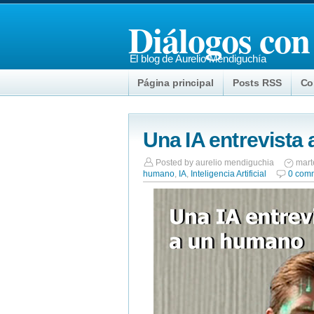
Diálogos con
El blog de Aurelio Mendiguchía
Página principal
Posts RSS
Co
Una IA entrevista
Posted by
aurelio mendiguchia
mart
humano
,
IA
,
Inteligencia Artificial
0 com