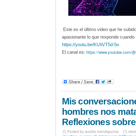
Este es el último video que he subido
apasionante lo que responde cuando 
https://youtu.be/KUIiVT5d-5o
https://www.youtube.com/@a
El canal es:
Mis conversacione
hombres nos mata
Reflexiones sobre
Posted by
aurelio mendiguchia
vier