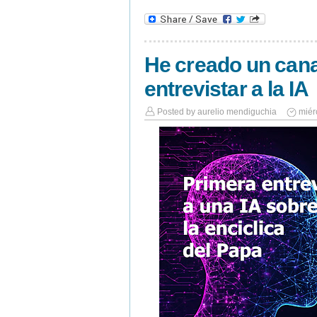
He creado un cana
entrevistar a la IA
Posted by
aurelio mendiguchia
miér