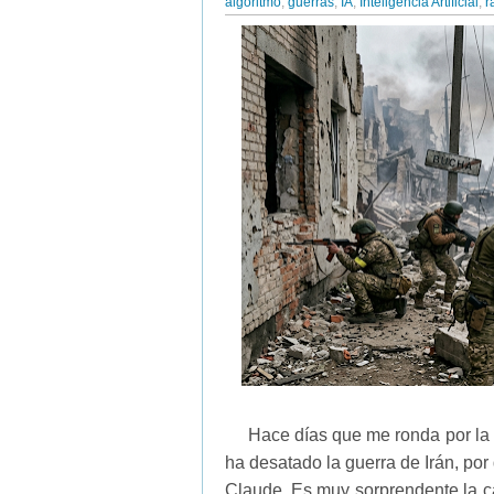
algoritmo
,
guerras
,
IA
,
Inteligencia Artificial
,
r
Hace días que me ronda por la 
ha desatado la guerra de Irán, por
Claude. Es muy sorprendente la cap