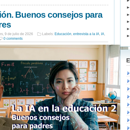
ción. Buenos consejos para
res
es, 9 de julio de 2026
Labels:
Educación
,
entrevista a la IA
,
IA
,
0 comments
E