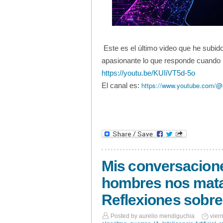
Este es el último video que he subido
apasionante lo que responde cuando 
https://youtu.be/KUIiVT5d-5o
https://www.youtube.com/@a
El canal es:
Mis conversacione
hombres nos mata
Reflexiones sobre
Posted by
aurelio mendiguchia
vier