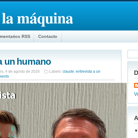
 la máquina
mentarios RSS
Contacto
 a un humano
es, 4 de agosto de 2026
Labels:
claude
,
entrevista a un
D
ments
Ve
A