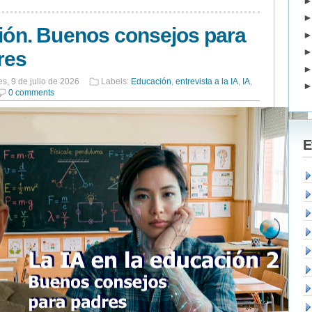
ción. Buenos consejos para
res
es, 9 de julio de 2026
Labels:
Educación
,
entrevista a la IA
,
IA
,
0 comments
E