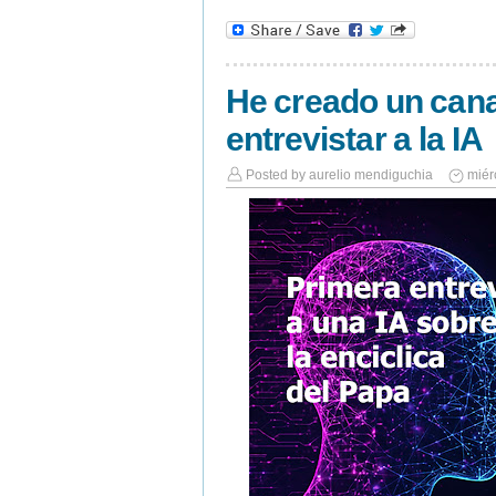
He creado un cana
entrevistar a la IA
Posted by
aurelio mendiguchia
miér