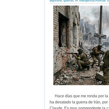
algoritmo
,
guerras
,
IA
,
Inteligencia Artificial
,
r
Hace días que me ronda por la 
ha desatado la guerra de Irán, por
Claude. Es muy sorprendente la cap