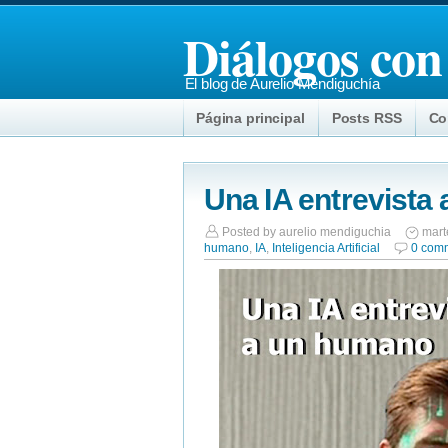
Diálogos con
El blog de Aurelio Mendiguchía
Página principal
Posts RSS
Co
Una IA entrevista
Posted by
aurelio mendiguchia
mart
humano
,
IA
,
Inteligencia Artificial
0 com