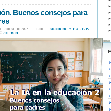
ción. Buenos consejos para
res
es, 9 de julio de 2026
Labels:
Educación
,
entrevista a la IA
,
IA
,
0 comments
E