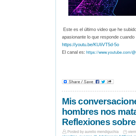
Este es el último video que he subido
apasionante lo que responde cuando 
https://youtu.be/KUIiVT5d-5o
https://www.youtube.com/@a
El canal es:
Mis conversacione
hombres nos mata
Reflexiones sobre
Posted by
aurelio mendiguchia
vier