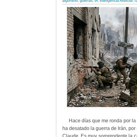
algoritmo
,
guerras
,
IA
,
Inteligencia Artificial
,
r
Hace días que me ronda por la 
ha desatado la guerra de Irán, por
Claude. Es muy sorprendente la cap