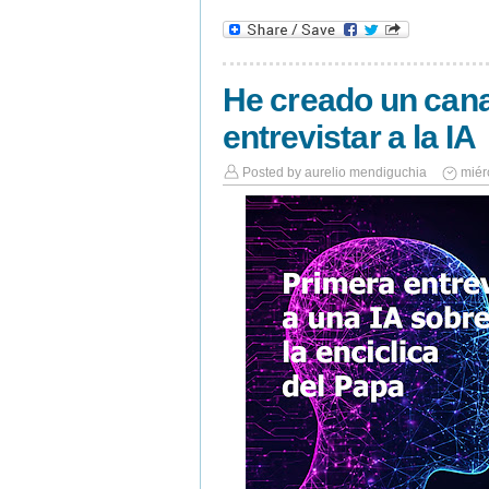
He creado un cana
entrevistar a la IA
Posted by
aurelio mendiguchia
miér