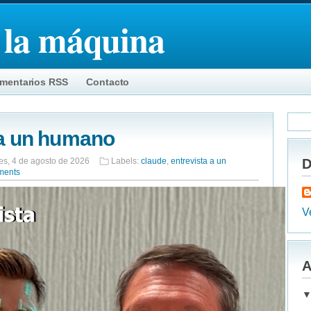
 la máquina
mentarios RSS
Contacto
 a un humano
es, 4 de agosto de 2026
Labels:
claude
,
entrevista a un
D
ments
Ve
A