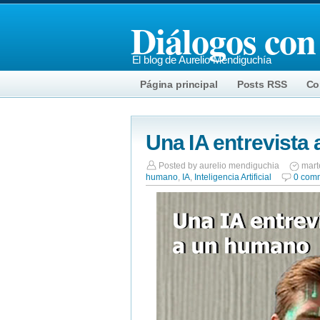
Diálogos con
El blog de Aurelio Mendiguchía
Página principal
Posts RSS
Co
Una IA entrevista
Posted by
aurelio mendiguchia
mart
humano
,
IA
,
Inteligencia Artificial
0 com