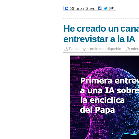
He creado un cana
entrevistar a la IA
Posted by
aurelio mendiguchia
miér