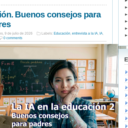
ción. Buenos consejos para
res
es, 9 de julio de 2026
Labels:
Educación
,
entrevista a la IA
,
IA
,
0 comments
E