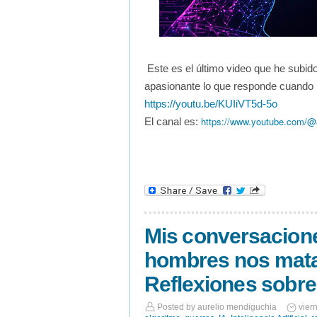
Este es el último video que he subido
apasionante lo que responde cuando 
https://youtu.be/KUIiVT5d-5o
https://www.youtube.com/@a
El canal es:
Mis conversacione
hombres nos mata
Reflexiones sobre
Posted by
aurelio mendiguchia
vier