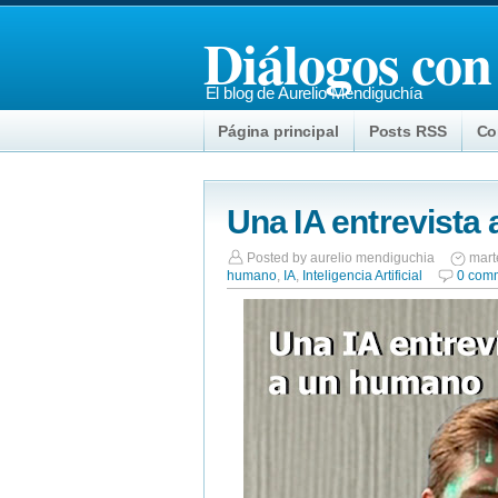
Diálogos con
El blog de Aurelio Mendiguchía
Página principal
Posts RSS
Co
Una IA entrevista
Posted by
aurelio mendiguchia
mart
humano
,
IA
,
Inteligencia Artificial
0 com