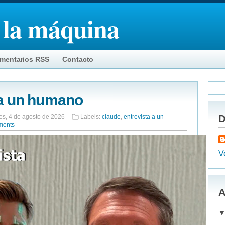
 la máquina
mentarios RSS
Contacto
 a un humano
es, 4 de agosto de 2026
Labels:
claude
,
entrevista a un
D
ments
Ve
A