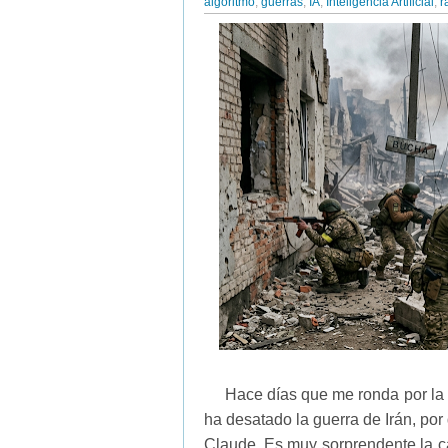
algoritmo
,
guerras
,
IA
,
Inteligencia Artificial
,
r
Hace días que me ronda por la 
ha desatado la guerra de Irán, por
Claude. Es muy sorprendente la cap