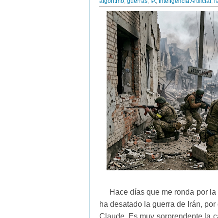
algoritmo
,
guerras
,
IA
,
Inteligencia Artificial
,
r
Hace días que me ronda por la 
ha desatado la guerra de Irán, por
Claude. Es muy sorprendente la cap