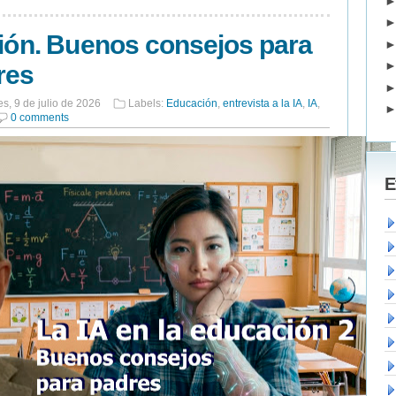
ción. Buenos consejos para
res
es, 9 de julio de 2026
Labels:
Educación
,
entrevista a la IA
,
IA
,
0 comments
E