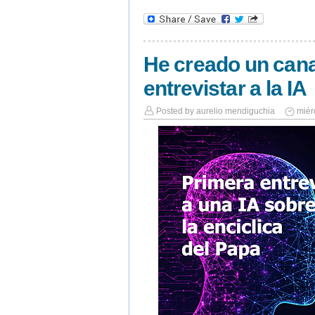
He creado un cana
entrevistar a la IA
Posted by
aurelio mendiguchia
miér