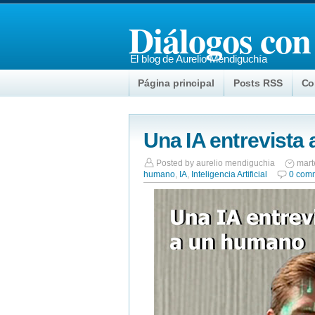
Diálogos con
El blog de Aurelio Mendiguchía
Página principal
Posts RSS
Co
Una IA entrevista
Posted by
aurelio mendiguchia
mart
humano
,
IA
,
Inteligencia Artificial
0 com