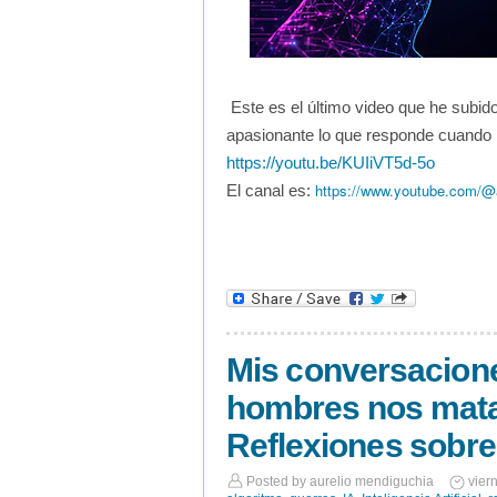
Este es el último video que he subido
apasionante lo que responde cuando 
https://youtu.be/KUIiVT5d-5o
https://www.youtube.com/@a
El canal es:
Mis conversacione
hombres nos mata
Reflexiones sobre
Posted by
aurelio mendiguchia
vier