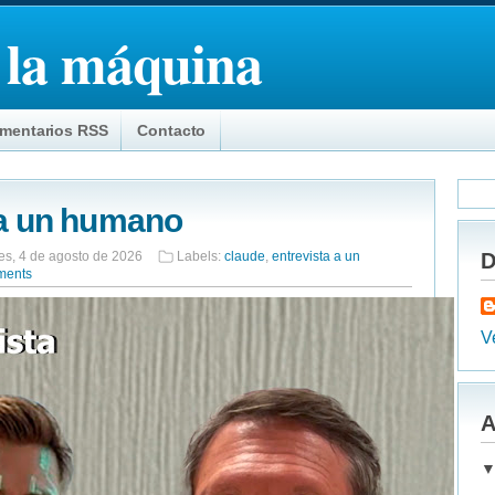
 la máquina
mentarios RSS
Contacto
 a un humano
es, 4 de agosto de 2026
Labels:
claude
,
entrevista a un
D
ments
Ve
A