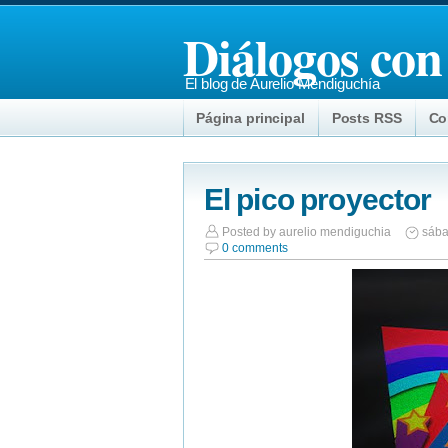
Diálogos con
El blog de Aurelio Mendiguchía
Página principal
Posts RSS
Co
El pico proyector
Posted by
aurelio mendiguchia
sába
0 comments