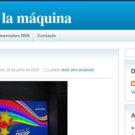
 la máquina
mentarios RSS
Contacto
do, 26 de junio de 2010
Labels:
laser
,
pico proyector
D
Ve
A