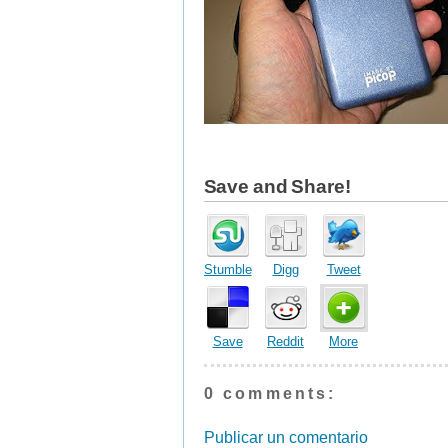
Save and Share!
Stumble
Digg
Tweet
Save
Reddit
More
0 comments:
Publicar un comentario