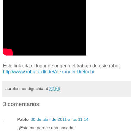
Este link cita el lugar de origen del trabajo de este robot:
http://www.robotic.dlr.de/Alexander.Dietrich/
aurelio mendiguchia
at
22:56
3 comentarios:
Pablo
30 de abril de 2011 a las 11:14
¡¡Esto me parece una pasada!!