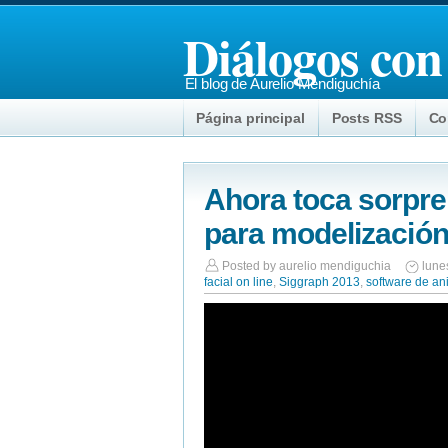
Diálogos con
El blog de Aurelio Mendiguchía
Página principal
Posts RSS
Co
Ahora toca sorpr
para modelización 
Posted by
aurelio mendiguchia
lune
facial on line
,
Siggraph 2013
,
software de an