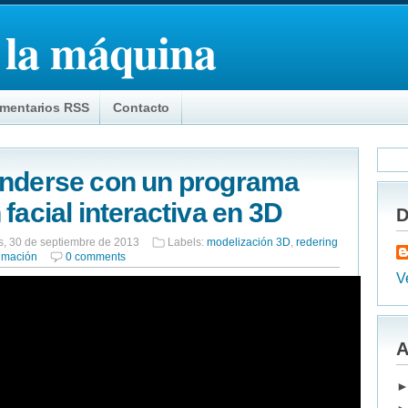
 la máquina
mentarios RSS
Contacto
enderse con un programa
facial interactiva en 3D
D
s, 30 de septiembre de 2013
Labels:
modelización 3D
,
redering
imación
0 comments
Ve
A