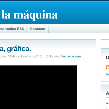
 la máquina
mentarios RSS
Contacto
, gráfica.
coles, 21 de septiembre de 2011
Labels:
Fuente de agua
D
Ve
A