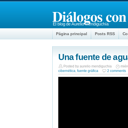
Diálogos con
El blog de Aurelio Mendiguchía
Página principal
Posts RSS
Co
Una fuente de agua
Posted by
aurelio mendiguchia
miér
cibernética
,
fuente gráfica
2 comments