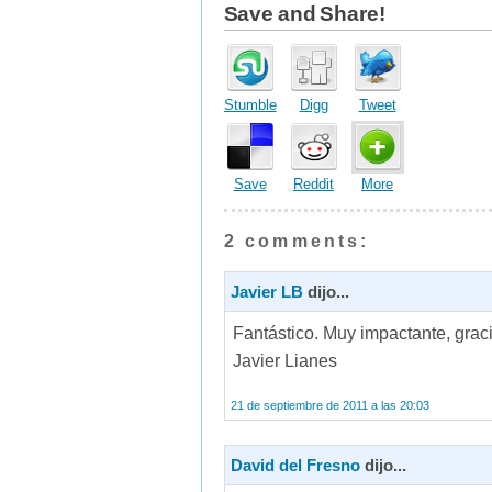
Save and Share!
Stumble
Digg
Tweet
Save
Reddit
More
2 comments:
Javier LB
dijo...
Fantástico. Muy impactante, graci
Javier Lianes
21 de septiembre de 2011 a las 20:03
David del Fresno
dijo...